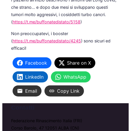
che strano… e dopo due mesi si sviluppano questi
tumori molto aggressivi, i cosiddetti turbo cancri.
(
https://t.me/buffonatedistato/5158
)
Non preoccupatevi, i booster
(
https://t.me/buffonatedistato/4245
) sono sicuri ed
efficaci!
Facebook
Share on X
LinkedIn
WhatsApp
Email
Copy Link
Contatti
Federazione Rinascimento Italia (FRI)
Corso Barolo, 47 12051 ALBA (CN)