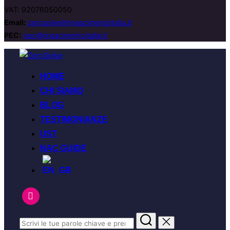
VAT: 92076050050
Email:
zerospike@rinascimentoitalia.it
PEC:
pec@rinascimentoitalia.it
HOME
CHI SIAMO
BLOG
TESTIMONIANZE
UST
NAC GUIDE