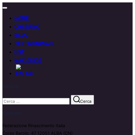
HOME
CHI SIAMO
BLOG
TESTIMONIANZE
UST
NAC GUIDE
Search
Cerca
Contatti
Federazione Rinascimento Italia
Corso Barolo, 47 12051 ALBA (CN)