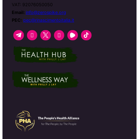
VAT: 92076050050
Email:
info@zerospike.org
PEC:
pec@rinascimentoitalia.it