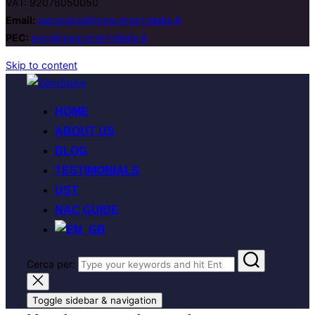
VAT: 92076050050
Email:
zerospike@rinascimentoitalia.it
PEC:
pec@rinascimentoitalia.it
Skip to content
HOME
ABOUT US
BLOG
TESTIMONIALS
UST
NAC GUIDE
Cerca per:
Toggle sidebar & navigation