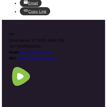
Email
Copy Link
Contact
FRI
Corso Barolo, 47 12051 ALBA (CN)
VAT: 92076050050
Email:
info@zerospike.org
PEC:
pec@rinascimentoitalia.it