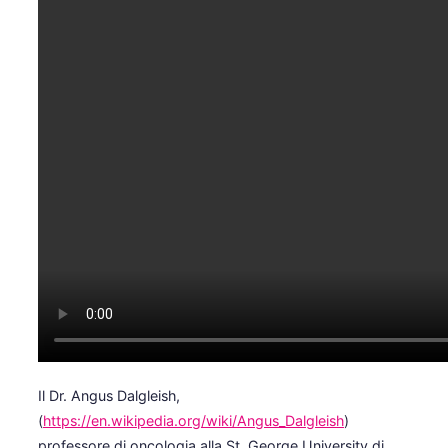
Il Dr. Angus Dalgleish,
(
https://en.wikipedia.org/wiki/Angus_Dalgleish
)
professore di oncologia alla St. George University di