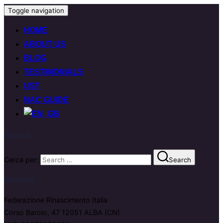
Toggle navigation
HOME
ABOUT US
BLOG
TESTIMONIALS
UST
NAC GUIDE
Search
Cerca per:
Search
Contact
Federazione Rinascimento Italia
Corso Barolo, 47 12051 ALBA (CN)