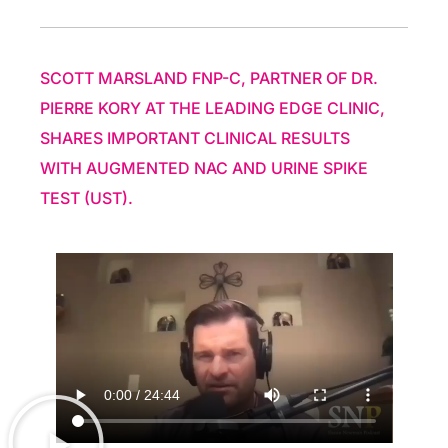
SCOTT MARSLAND FNP-C, PARTNER OF DR.
PIERRE KORY AT THE LEADING EDGE CLINIC,
SHARES IMPORTANT CLINICAL RESULTS
WITH AUGMENTED NAC AND URINE SPIKE
TEST (UST).