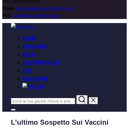
VAT: 92076050050
Email:
zerospike@rinascimentoitalia.it
PEC:
pec@rinascimentoitalia.it
HOME
CHI SIAMO
BLOG
TESTIMONIANZE
UST
NAC GUIDE
L’ultimo Sospetto Sui Vaccini