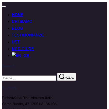
HOME
CHI SIAMO
BLOG
TESTIMONIANZE
UST
NAC GUIDE
Search
Cerca
Contatti
Federazione Rinascimento Italia
Corso Barolo, 47 12051 ALBA (CN)