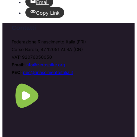
Email
Copy Link
Contatti
Federazione Rinascimento Italia (FRI)
Corso Barolo, 47 12051 ALBA (CN)
VAT: 92076050050
Email:
info@zerospike.org
PEC:
pec@rinascimentoitalia.it