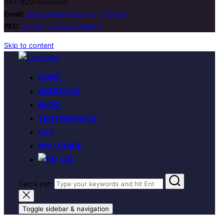
VAT: 92076050050
Email:
zerospike@rinascimentoitalia.it
PEC:
pec@rinascimentoitalia.it
Skip to content
HOME
ABOUT US
BLOG
TESTIMONIALS
UST
NAC GUIDE
Cerca per:
Toggle sidebar & navigation