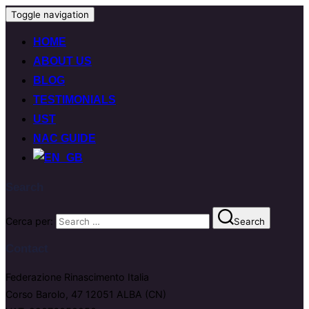
Toggle navigation
HOME
ABOUT US
BLOG
TESTIMONIALS
UST
NAC GUIDE
Search
Cerca per:
Search
Contact
Federazione Rinascimento Italia
Corso Barolo, 47 12051 ALBA (CN)