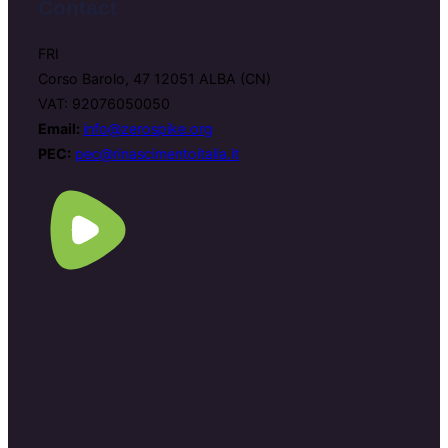
Contact
FRI
Corso Barolo, 47 12051 ALBA (CN)
VAT: 92076050050
Email:
info@zerospike.org
PEC:
pec@rinascimentoitalia.it