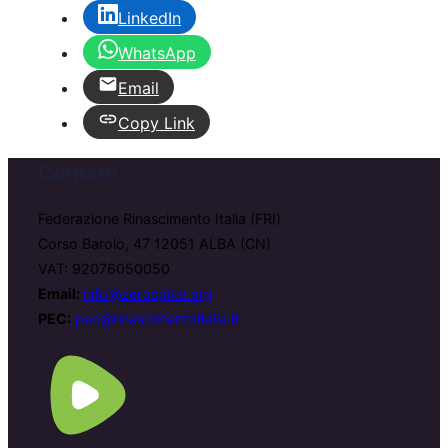
LinkedIn
WhatsApp
Email
Copy Link
Contatti
Federazione Rinascimento Italia (FRI)
Corso Barolo, 47 12051 ALBA (CN)
VAT: 92076050050
Email:
info@zerospike.org
PEC:
pec@rinascimentoitalia.it