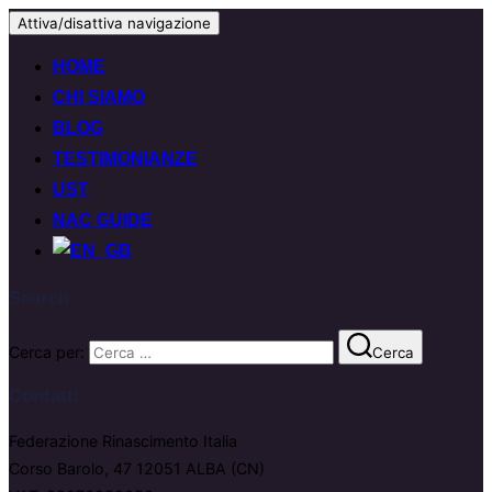
Attiva/disattiva navigazione
HOME
CHI SIAMO
BLOG
TESTIMONIANZE
UST
NAC GUIDE
Search
Cerca per:
Cerca
Contatti
Federazione Rinascimento Italia
Corso Barolo, 47 12051 ALBA (CN)