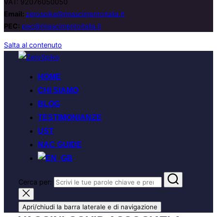
VAT: 92076050050
Email:
zerospike@rinascimentoitalia.it
PEC:
pec@rinascimentoitalia.it
Salta al contenuto
HOME
CHI SIAMO
BLOG
TESTIMONIANZE
UST
NAC GUIDE
Cerca per:
Apri/chiudi la barra laterale e di navigazione