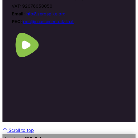
VAT: 92076050050
Email:
info@zerospike.org
PEC:
pec@rinascimentoitalia.it
Scroll to top