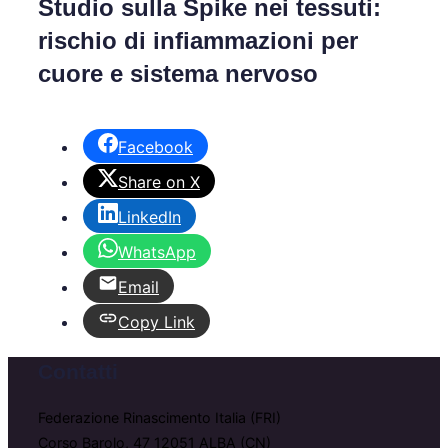
Studio sulla Spike nei tessuti:
rischio di infiammazioni per
cuore e sistema nervoso
Facebook
Share on X
LinkedIn
WhatsApp
Email
Copy Link
Contatti
Federazione Rinascimento Italia (FRI)
Corso Barolo, 47 12051 ALBA (CN)