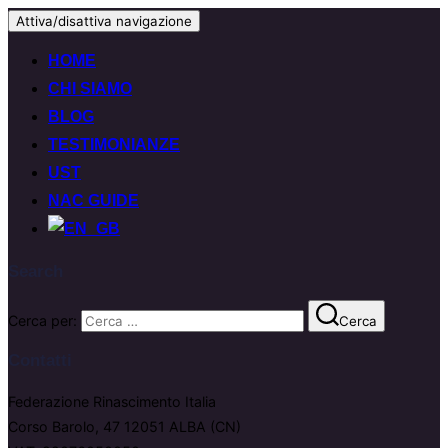
Attiva/disattiva navigazione
HOME
CHI SIAMO
BLOG
TESTIMONIANZE
UST
NAC GUIDE
Search
Cerca per:
Cerca
Contatti
Federazione Rinascimento Italia
Corso Barolo, 47 12051 ALBA (CN)