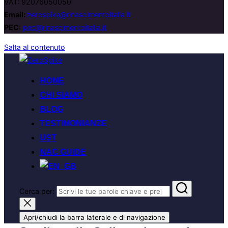
VAT: 92076050050
Email:
zerospike@rinascimentoitalia.it
PEC:
pec@rinascimentoitalia.it
Salta al contenuto
HOME
CHI SIAMO
BLOG
TESTIMONIANZE
UST
NAC GUIDE
Cerca per:
Apri/chiudi la barra laterale e di navigazione