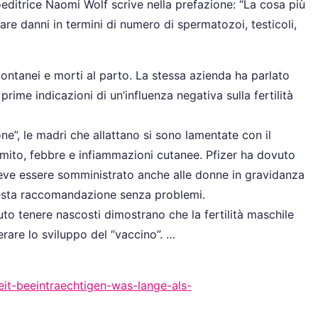
coeditrice Naomi Wolf scrive nella prefazione: “La cosa più
re danni in termini di numero di spermatozoi, testicoli,
spontanei e morti al parto. La stessa azienda ha parlato
prime indicazioni di un’influenza negativa sulla fertilità
ne”, le madri che allattano si sono lamentate con il
vomito, febbre e infiammazioni cutanee. Pfizer ha dovuto
deve essere somministrato anche alle donne in gravidanza
 questa raccomandazione senza problemi.
uto tenere nascosti dimostrano che la fertilità maschile
rare lo sviluppo del “vaccino”. …
it-beeintraechtigen-was-lange-als-