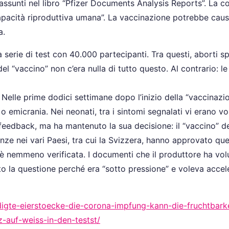
riassunti nel libro “Pfizer Documents Analysis Reports”. La 
capacità riproduttiva umana”. La vaccinazione potrebbe causa
a.
a serie di test con 40.000 partecipanti. Tra questi, aborti 
l “vaccino” non c’era nulla di tutto questo. Al contrario: le 
 Nelle prime dodici settimane dopo l’inizio della “vaccinazio
 o emicrania. Nei neonati, tra i sintomi segnalati vi erano 
 feedback, ma ha mantenuto la sua decisione: il “vaccino” 
licenze nei vari Paesi, tra cui la Svizzera, hanno approvato
i è nemmeno verificata. I documenti che il produttore ha vol
to la questione perché era “sotto pressione” e voleva accele
igte-eierstoecke-die-corona-impfung-kann-die-fruchtbarke
-auf-weiss-in-den-testst/