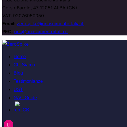
Corso Barolo, 47 12051 ALBA (CN)
VAT: 92076050050
Email:
zerospike@rinascimentoitalia.it
PEC:
pec@rinascimentoitalia.it
Home
Chi Siamo
Blog
Testimonianze
UST
NAC Guide