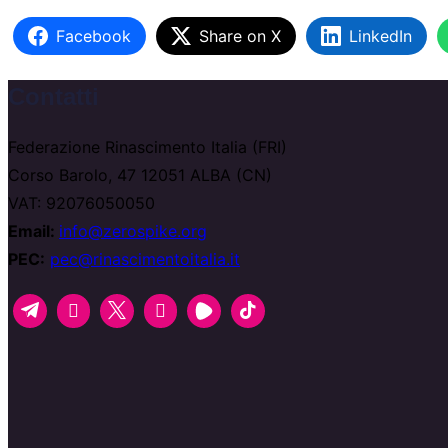
Facebook
Share on X
LinkedIn
Contatti
Federazione Rinascimento Italia (FRI)
Corso Barolo, 47 12051 ALBA (CN)
VAT: 92076050050
Email:
info@zerospike.org
PEC:
pec@rinascimentoitalia.it