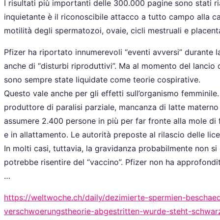
I risultati più importanti delle 300.000 pagine sono stati 
inquietante è il riconoscibile attacco a tutto campo alla 
motilità degli spermatozoi, ovaie, cicli mestruali e placent
Pfizer ha riportato innumerevoli “eventi avversi” durante l
anche di “disturbi riproduttivi”. Ma al momento del lancio de
sono sempre state liquidate come teorie cospirative.
Questo vale anche per gli effetti sull’organismo femminile.
produttore di paralisi parziale, mancanza di latte materno
assumere 2.400 persone in più per far fronte alla mole di
e in allattamento. Le autorità preposte al rilascio delle 
In molti casi, tuttavia, la gravidanza probabilmente non s
potrebbe risentire del “vaccino”. Pfizer non ha approfondi
…
https://weltwoche.ch/daily/dezimierte-spermien-beschaed
verschwoerungstheorie-abgestritten-wurde-steht-schwarz