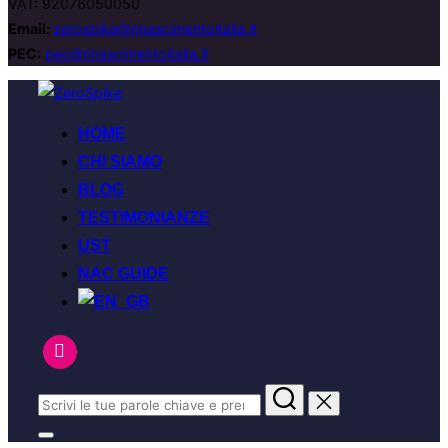
VAT: 92076050050
Email:
zerospike@rinascimentoitalia.it
PEC:
pec@rinascimentoitalia.it
Salta
al
HOME
contenuto
CHI SIAMO
BLOG
TESTIMONIANZE
UST
NAC GUIDE
Cerca
per:
Apri/chiudi