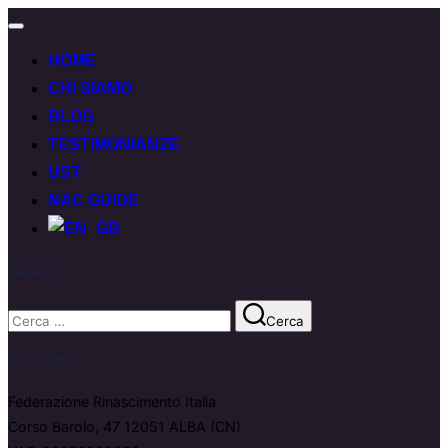
Attiva/disattiva
navigazione
HOME
CHI SIAMO
BLOG
TESTIMONIANZE
UST
NAC GUIDE
Search
Cerca
Cerca
per:
Contatti
Federazione Rinascimento Italia
Corso Barolo, 47 12051 ALBA (CN)