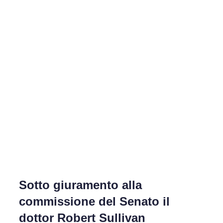
la
barra
laterale
e
di
navigazione
Sotto giuramento alla
commissione del Senato il
dottor Robert Sullivan