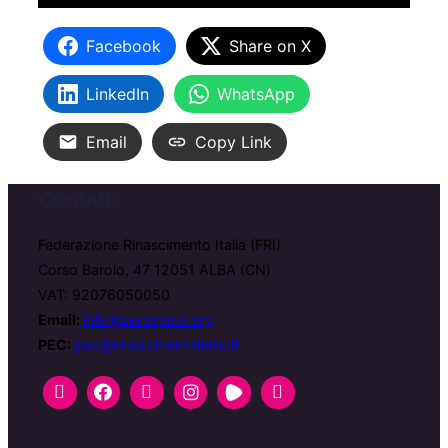
Facebook
Share on X
LinkedIn
WhatsApp
Email
Copy Link
Contatti
Federazione Rinascimento Italia (FRI)
Corso Barolo, 47 12051 ALBA (CN)
VAT: 92076050050
Email:
info@zerospike.org
PEC:
pec@rinascimentoitalia.it