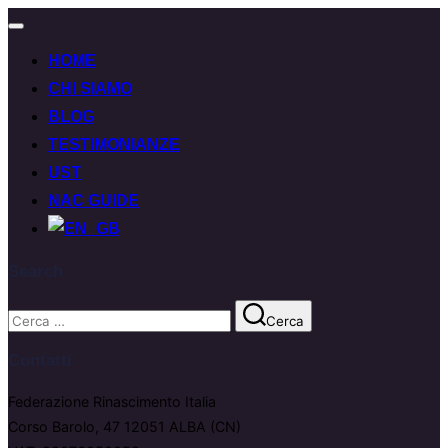
HOME
CHI SIAMO
BLOG
TESTIMONIANZE
UST
NAC GUIDE
Search
Cerca
Contatti
Federazione Rinascimento Italia
Corso Barolo, 47 12051 ALBA (CN)