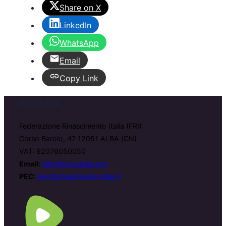
Share on X
LinkedIn
WhatsApp
Email
Copy Link
Contatti
Federazione Rinascimento Italia (FRI)
Corso Barolo, 47 12051 ALBA (CN)
VAT: 92076050050
Email:
info@zerospike.org
PEC:
pec@rinascimentoitalia.it