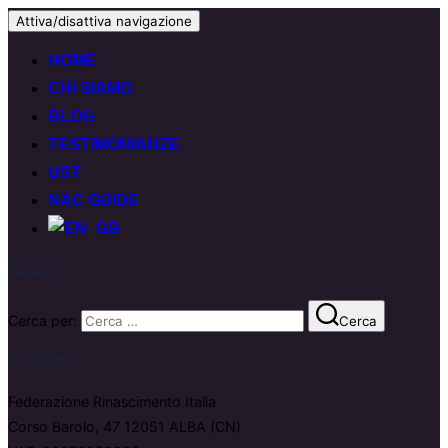
Attiva/disattiva navigazione
HOME
CHI SIAMO
BLOG
TESTIMONIANZE
UST
NAC GUIDE
Search
Cerca per:
Cerca
Contatti
Federazione Rinascimento Italia
Corso Barolo, 47 12051 ALBA (CN)