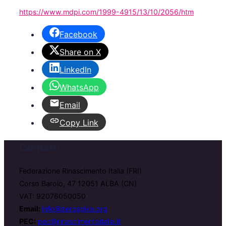
https://www.mdpi.com/1999-4915/13/10/2056/htm
Facebook
Share on X
LinkedIn
WhatsApp
Email
Copy Link
Contatti
Federazione Rinascimento Italia (FRI)
Corso Barolo, 47 12051 ALBA (CN)
VAT: 92076050050
Email:
info@zerospike.org
PEC:
pec@rinascimentoitalia.it