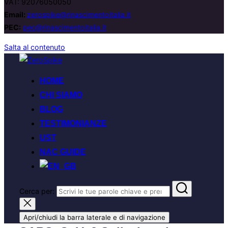
VAT: 92076050050
Email:
zerospike@rinascimentoitalia.it
PEC:
pec@rinascimentoitalia.it
Salta al contenuto
HOME
CHI SIAMO
BLOG
TESTIMONIANZE
UST
NAC GUIDE
Cerca per:
Apri/chiudi la barra laterale e di navigazione