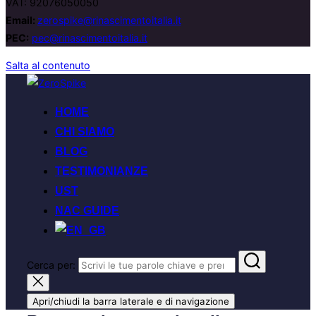
VAT: 92076050050
Email:
zerospike@rinascimentoitalia.it
PEC:
pec@rinascimentoitalia.it
Salta al contenuto
HOME
CHI SIAMO
BLOG
TESTIMONIANZE
UST
NAC GUIDE
Cerca per:
Apri/chiudi la barra laterale e di navigazione