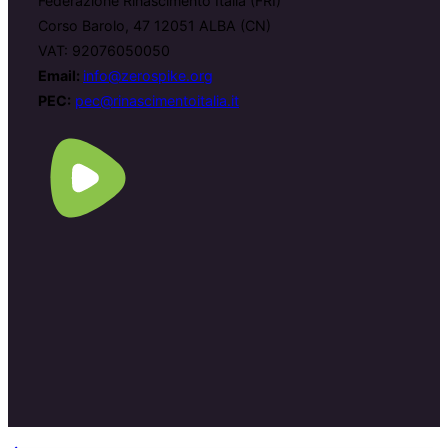
Federazione Rinascimento Italia (FRI)
Corso Barolo, 47 12051 ALBA (CN)
VAT: 92076050050
Email:
info@zerospike.org
PEC:
pec@rinascimentoitalia.it