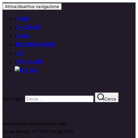
Attiva/disattiva navigazione
HOME
CHI SIAMO
BLOG
TESTIMONIANZE
UST
NAC GUIDE
Search
Cerca per:
Cerca
Contatti
Federazione Rinascimento Italia
Corso Barolo, 47 12051 ALBA (CN)