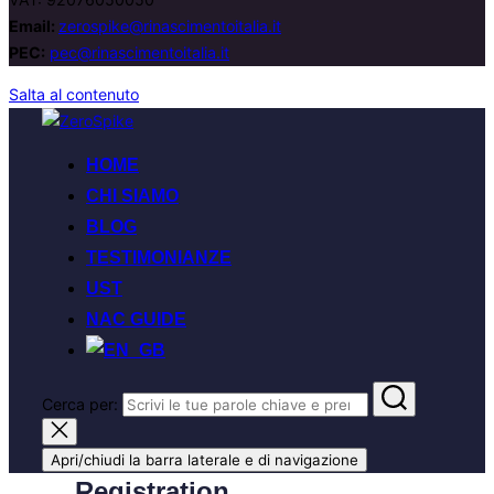
Email:
zerospike@rinascimentoitalia.it
PEC:
pec@rinascimentoitalia.it
Salta al contenuto
HOME
CHI SIAMO
BLOG
TESTIMONIANZE
UST
NAC GUIDE
Cerca per:
Apri/chiudi la barra laterale e di navigazione
Registration