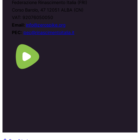
Federazione Rinascimento Italia (FRI)
Corso Barolo, 47 12051 ALBA (CN)
VAT: 92076050050
Email:
info@zerospike.org
PEC:
pec@rinascimentoitalia.it