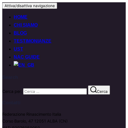
Attiva/disattiva navigazione
HOME
CHI SIAMO
BLOG
TESTIMONIANZE
UST
NAC GUIDE
Search
Cerca per:
Cerca
Contatti
Federazione Rinascimento Italia
Corso Barolo, 47 12051 ALBA (CN)
VAT: 92076050050