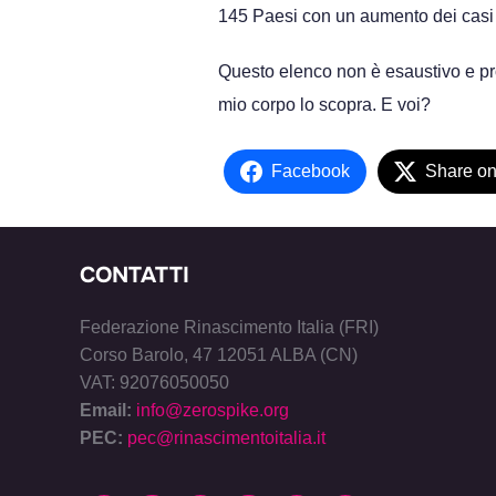
145 Paesi con un aumento dei casi
Questo elenco non è esaustivo e proba
mio corpo lo scopra. E voi?
Facebook
Share on
CONTATTI
Federazione Rinascimento Italia (FRI)
Corso Barolo, 47 12051 ALBA (CN)
VAT: 92076050050
Email:
info@zerospike.org
PEC:
pec@rinascimentoitalia.it