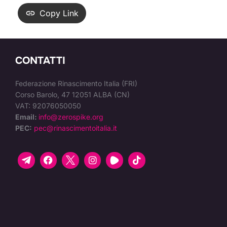
Copy Link
CONTATTI
Federazione Rinascimento Italia (FRI)
Corso Barolo, 47 12051 ALBA (CN)
VAT: 92076050050
Email:
info@zerospike.org
PEC:
pec@rinascimentoitalia.it