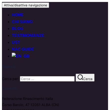
Attiva/disattiva navigazione
HOME
CHI SIAMO
BLOG
TESTIMONIANZE
UST
NAC GUIDE
Search
Cerca per:
Cerca
Contatti
Federazione Rinascimento Italia
Corso Barolo, 47 12051 ALBA (CN)