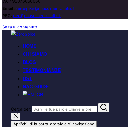
VAT: 92076050050
Email:
zerospike@rinascimentoitalia.it
PEC:
pec@rinascimentoitalia.it
Salta al contenuto
HOME
CHI SIAMO
BLOG
TESTIMONIANZE
UST
NAC GUIDE
Cerca per:
Apri/chiudi la barra laterale e di navigazione