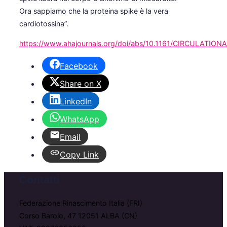
Ora sappiamo che la proteina spike è la vera
cardiotossina”.
https://www.ahajournals.org/doi/abs/10.1161/CIRCULATIO
Facebook
Share on X
LinkedIn
WhatsApp
Email
Copy Link
Contatti
Federazione Rinascimento Italia (FRI)
Corso Barolo, 47 12051 ALBA (CN)