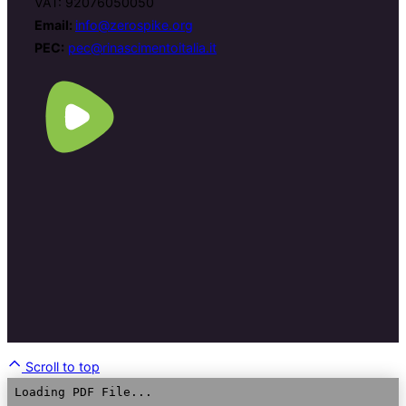
VAT: 92076050050
Email:
info@zerospike.org
PEC:
pec@rinascimentoitalia.it
Scroll to top