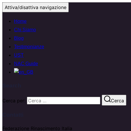
Attiva/disattiva navigazione
Home
Chi Siamo
Blog
Testimonianze
UST
NAC Guide
Search
Cerca per:
Cerca
Contatti
Federazione Rinascimento Italia