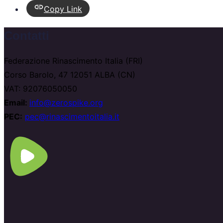
Copy Link
Contatti
Federazione Rinascimento Italia (FRI)
Corso Barolo, 47 12051 ALBA (CN)
VAT: 92076050050
Email:
info@zerospike.org
PEC:
pec@rinascimentoitalia.it