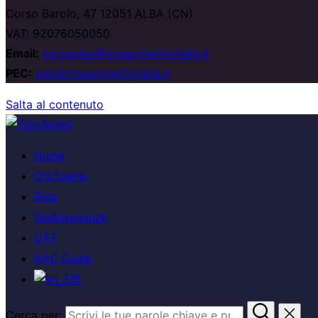
Corso Barolo, 47 12051 ALBA (CN)
VAT: 92076050050
Email:
zerospike@rinascimentoitalia.it
PEC:
pec@rinascimentoitalia.it
Salta al contenuto
Home
Chi Siamo
Blog
Testimonianze
UST
NAC Guide
Cerca per: