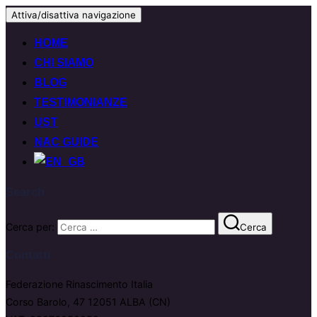
Attiva/disattiva navigazione
HOME
CHI SIAMO
BLOG
TESTIMONIANZE
UST
NAC GUIDE
Search
Cerca per:
Cerca
Contatti
Federazione Rinascimento Italia
Corso Barolo, 47 12051 ALBA (CN)