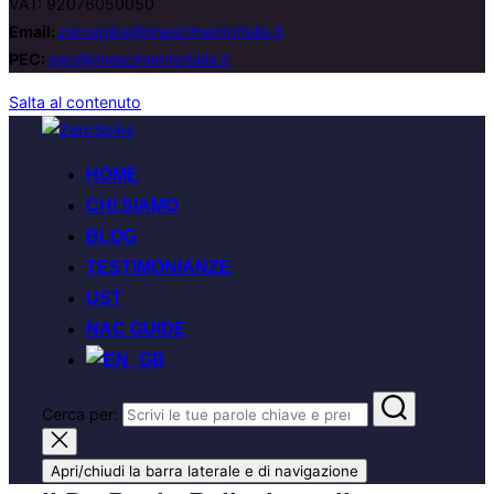
VAT: 92076050050
Email:
zerospike@rinascimentoitalia.it
PEC:
pec@rinascimentoitalia.it
Salta al contenuto
HOME
CHI SIAMO
BLOG
TESTIMONIANZE
UST
NAC GUIDE
Cerca per:
Apri/chiudi la barra laterale e di navigazione