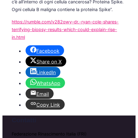
c’è all’interno di ogni cellula cancerosa? Proteina Spike.
Ogni cellula B maligna contiene la proteina Spike”.
https://rumble.com/v282qwy–dr.-ryan-cole-shares-
terrifying-biopsy-results-which-could-explain-rise-
in.html
Facebook
Share on X
LinkedIn
WhatsApp
Email
Copy Link
Contatti
Federazione Rinascimento Italia (FRI)