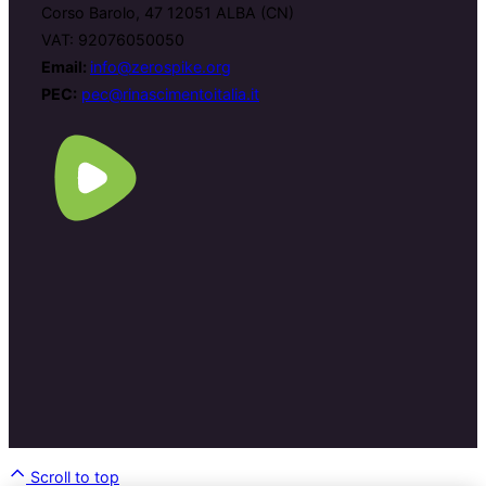
Corso Barolo, 47 12051 ALBA (CN)
VAT: 92076050050
Email:
info@zerospike.org
PEC:
pec@rinascimentoitalia.it
Scroll to top