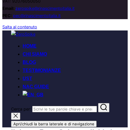
VAT: 92076050050
Email:
zerospike@rinascimentoitalia.it
PEC:
pec@rinascimentoitalia.it
Salta al contenuto
HOME
CHI SIAMO
BLOG
TESTIMONIANZE
UST
NAC GUIDE
Cerca per:
Apri/chiudi la barra laterale e di navigazione