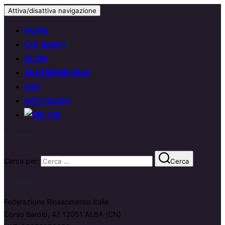
Attiva/disattiva navigazione
HOME
CHI SIAMO
BLOG
TESTIMONIANZE
UST
NAC GUIDE
Search
Cerca per:
Cerca
Contatti
Federazione Rinascimento Italia
Corso Barolo, 47 12051 ALBA (CN)