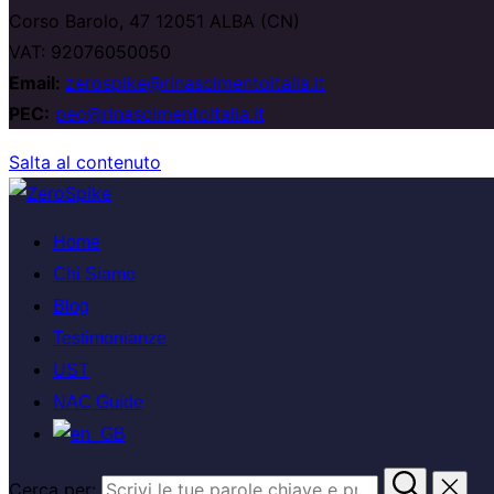
Corso Barolo, 47 12051 ALBA (CN)
VAT: 92076050050
Email:
zerospike@rinascimentoitalia.it
PEC:
pec@rinascimentoitalia.it
Salta al contenuto
Home
Chi Siamo
Blog
Testimonianze
UST
NAC Guide
Cerca per: