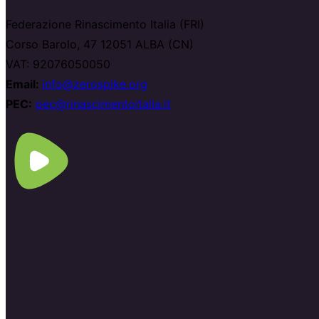
Federazione Rinascimento Italia (FRI)
Corso Barolo, 47 12051 ALBA (CN)
VAT: 92076050050
Email:
info@zerospike.org
PEC:
pec@rinascimentoitalia.it