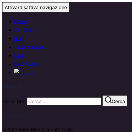
Attiva/disattiva navigazione
Home
Chi Siamo
Blog
Testimonianze
UST
NAC Guide
Search
Cerca per:
Cerca
Contatti
Federazione Rinascimento Italia