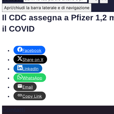
Apri/chiudi la barra laterale e di navigazione
Il CDC assegna a Pfizer 1,2 mi
il COVID
Facebook
Share on X
LinkedIn
WhatsApp
Email
Copy Link
Contatti