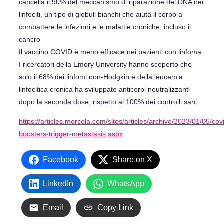
cancella il 90% del meccanismo di riparazione del DNA nei
linfociti, un tipo di globuli bianchi che aiuta il corpo a
combattere le infezioni e le malattie croniche, incluso il
cancro
Il vaccino COVID è meno efficace nei pazienti con linfoma.
I ricercatori della Emory University hanno scoperto che
solo il 68% dei linfomi non-Hodgkin e della leucemia
linfocitica cronica ha sviluppato anticorpi neutralizzanti
dopo la seconda dose, rispetto al 100% dei controlli sani
https://articles.mercola.com/sites/articles/archive/2023/01/05/cov
boosters-trigger-metastasis.aspx
Facebook
Share on X
LinkedIn
WhatsApp
Email
Copy Link