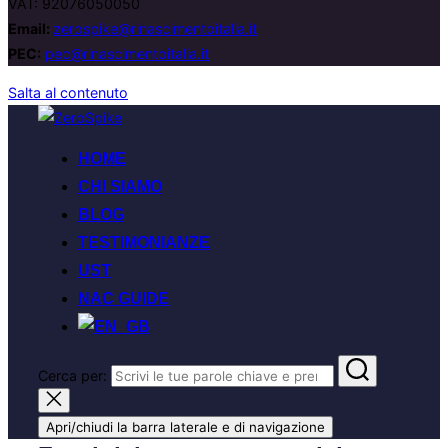
VAT: 92076050050
Email:
zerospike@rinascimentoitalia.it
PEC:
pec@rinascimentoitalia.it
Salta al contenuto
HOME
CHI SIAMO
BLOG
TESTIMONIANZE
UST
NAC GUIDE
Cerca per:
Apri/chiudi la barra laterale e di navigazione