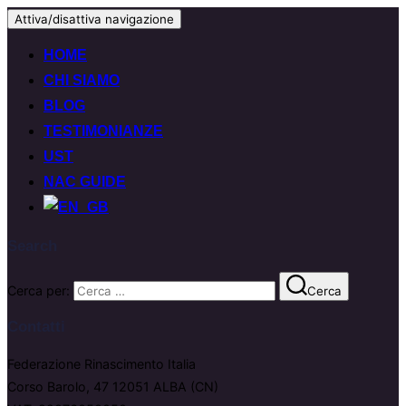
Attiva/disattiva navigazione
HOME
CHI SIAMO
BLOG
TESTIMONIANZE
UST
NAC GUIDE
Search
Cerca per:
Cerca
Contatti
Federazione Rinascimento Italia
Corso Barolo, 47 12051 ALBA (CN)