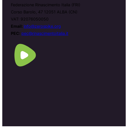
Federazione Rinascimento Italia (FRI)
Corso Barolo, 47 12051 ALBA (CN)
VAT: 92076050050
Email:
info@zerospike.org
PEC:
pec@rinascimentoitalia.it