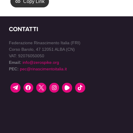
Copy Link
CONTATTI
Federazione Rinascimento Italia (FRI)
Corso Barolo, 47 12051 ALBA (CN)
VAT: 92076050050
Email:
info@zerospike.org
PEC:
pec@rinascimentoitalia.it