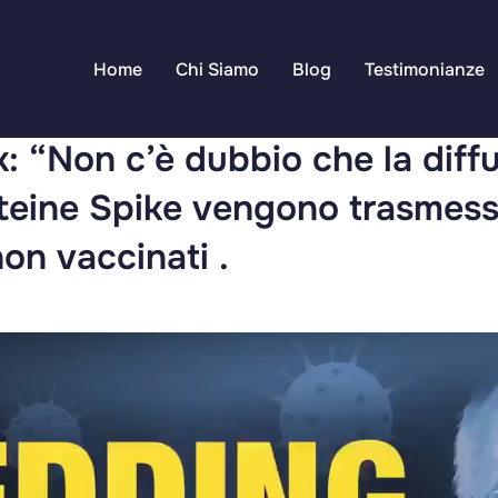
Home
Chi Siamo
Blog
Testimonianze
k: “Non c’è dubbio che la diffu
roteine Spike vengono trasmes
non vaccinati .