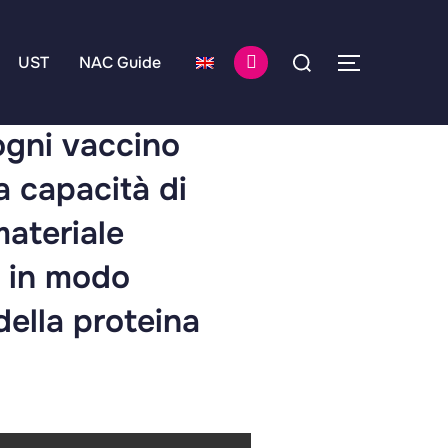
UST
NAC Guide
ogni vaccino
a capacità di
materiale
 in modo
ella proteina