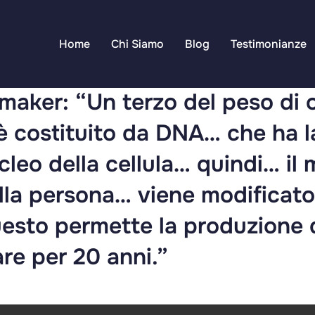
Home
Chi Siamo
Blog
Testimonianze
maker: “Un terzo del peso di 
è costituito da DNA… che ha l
leo della cellula… quindi… il 
la persona… viene modificato
sto permette la produzione d
are per 20 anni.”