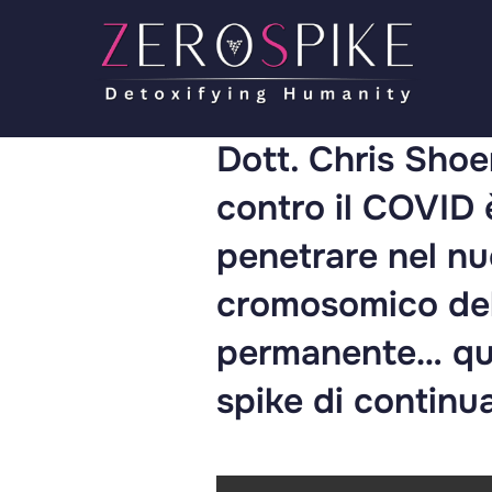
Dott. Chris Shoe
contro il COVID 
penetrare nel nuc
cromosomico del
permanente… que
spike di continu