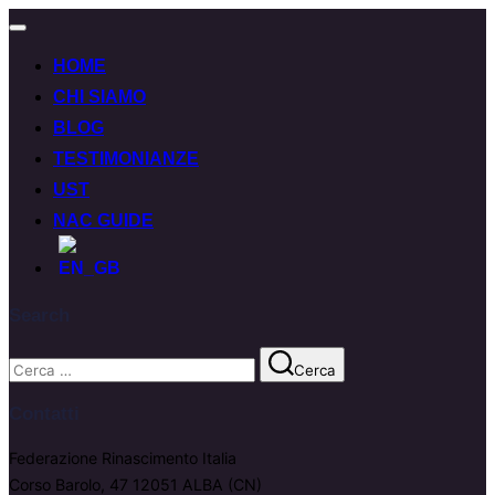
HOME
CHI SIAMO
BLOG
TESTIMONIANZE
UST
NAC GUIDE
Search
Cerca
Contatti
Federazione Rinascimento Italia
Corso Barolo, 47 12051 ALBA (CN)