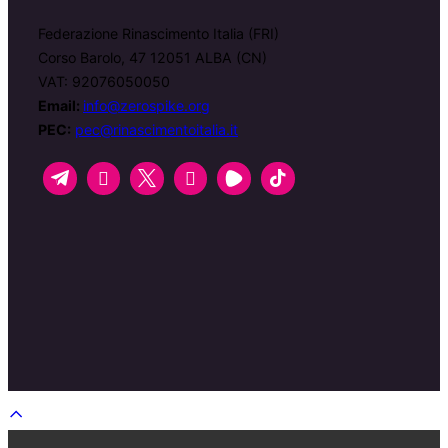
Federazione Rinascimento Italia (FRI)
Corso Barolo, 47 12051 ALBA (CN)
VAT: 92076050050
Email:
info@zerospike.org
PEC:
pec@rinascimentoitalia.it