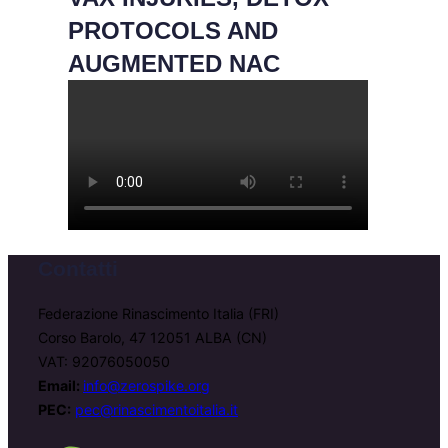
PROTOCOLS AND
AUGMENTED NAC
Contatti
Federazione Rinascimento Italia (FRI)
Corso Barolo, 47 12051 ALBA (CN)
VAT: 92076050050
Email:
info@zerospike.org
PEC:
pec@rinascimentoitalia.it