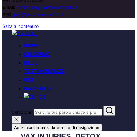
Email:
zerospike@rinascimentoitalia.it
PEC:
pec@rinascimentoitalia.it
Salta al contenuto
HOME
CHI SIAMO
BLOG
TESTIMONIANZE
UST
NAC GUIDE
Cerca per:
Apri/chiudi la barra laterale e di navigazione
VAX INJURIES, DETOX