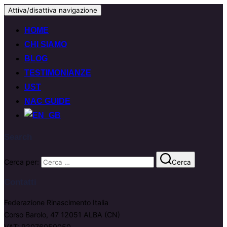
Attiva/disattiva navigazione
HOME
CHI SIAMO
BLOG
TESTIMONIANZE
UST
NAC GUIDE
Search
Cerca per:
Cerca
Contatti
Federazione Rinascimento Italia
Corso Barolo, 47 12051 ALBA (CN)
VAT: 92076050050