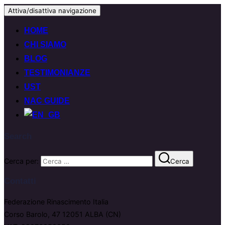
Attiva/disattiva navigazione
HOME
CHI SIAMO
BLOG
TESTIMONIANZE
UST
NAC GUIDE
Search
Cerca per:
Cerca
Contatti
Federazione Rinascimento Italia
Corso Barolo, 47 12051 ALBA (CN)