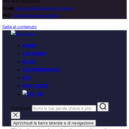
VAT: 92076050050
Email:
zerospike@rinascimentoitalia.it
PEC:
pec@rinascimentoitalia.it
Salta al contenuto
HOME
CHI SIAMO
BLOG
TESTIMONIANZE
UST
NAC GUIDE
Cerca per:
Apri/chiudi la barra laterale e di navigazione