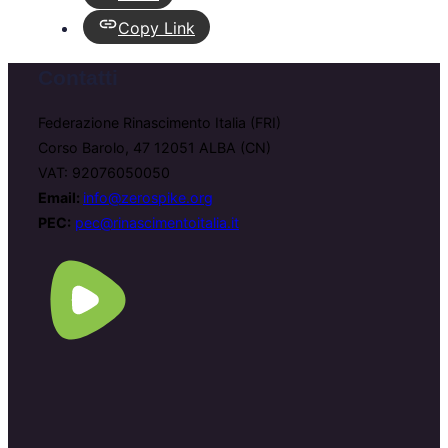
Copy Link
Contatti
Federazione Rinascimento Italia (FRI)
Corso Barolo, 47 12051 ALBA (CN)
VAT: 92076050050
Email:
info@zerospike.org
PEC:
pec@rinascimentoitalia.it