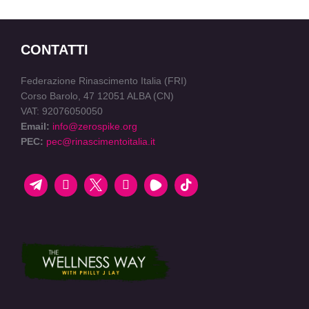
CONTATTI
Federazione Rinascimento Italia (FRI)
Corso Barolo, 47 12051 ALBA (CN)
VAT: 92076050050
Email:
info@zerospike.org
PEC:
pec@rinascimentoitalia.it