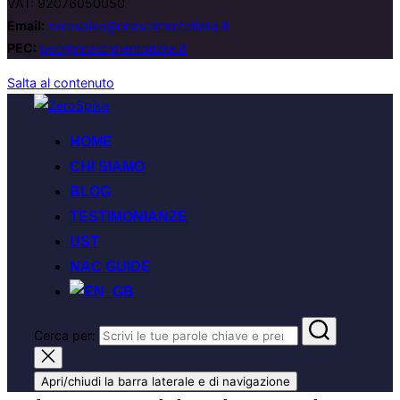
VAT: 92076050050
Email:
zerospike@rinascimentoitalia.it
PEC:
pec@rinascimentoitalia.it
Salta al contenuto
HOME
CHI SIAMO
BLOG
TESTIMONIANZE
UST
NAC GUIDE
Cerca per:
Apri/chiudi la barra laterale e di navigazione