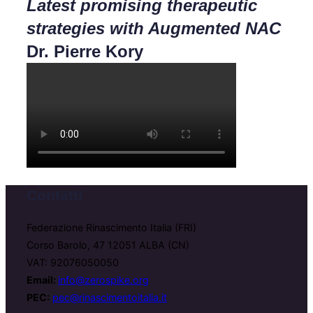
Latest promising therapeutic
strategies with Augmented NAC
Dr. Pierre Kory
Contatti
Federazione Rinascimento Italia (FRI)
Corso Barolo, 47 12051 ALBA (CN)
VAT: 92076050050
Email:
info@zerospike.org
PEC:
pec@rinascimentoitalia.it