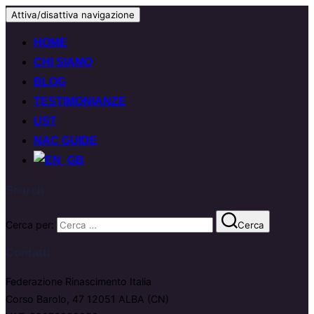
Attiva/disattiva navigazione
HOME
CHI SIAMO
BLOG
TESTIMONIANZE
UST
NAC GUIDE
Search
Cerca per:
Cerca
Contatti
Federazione Rinascimento Italia
Corso Barolo, 47 12051 ALBA (CN)