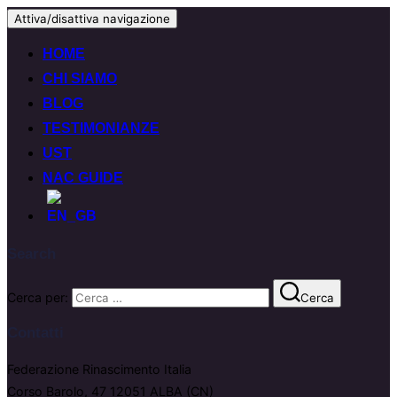
Attiva/disattiva navigazione
HOME
CHI SIAMO
BLOG
TESTIMONIANZE
UST
NAC GUIDE
Search
Cerca per:
Cerca
Contatti
Federazione Rinascimento Italia
Corso Barolo, 47 12051 ALBA (CN)