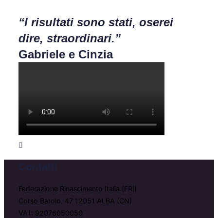
“I risultati sono stati, oserei
dire, straordinari.”
Gabriele e Cinzia
Contatti
Federazione Rinascimento Italia (FRI)
Corso Barolo, 47 12051 ALBA (CN)
VAT: 92076050050