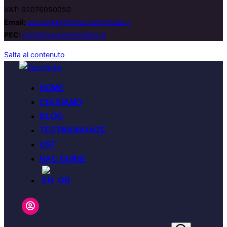
VAT: 92076050050
Email:
zerospike@rinascimentoitalia.it
PEC:
pec@rinascimentoitalia.it
Salta al contenuto
HOME
CHI SIAMO
BLOG
TESTIMONIANZE
UST
NAC GUIDE