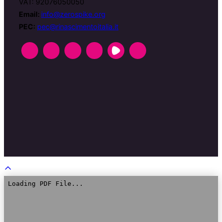
VAT: 92076050050
Email:
info@zerospike.org
PEC:
pec@rinascimentoitalia.it
Scroll
to
top