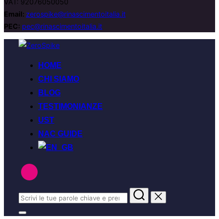
VAT: 92076050050
Email:
zerospike@rinascimentoitalia.it
PEC:
pec@rinascimentoitalia.it
Salta
al
HOME
contenuto
CHI SIAMO
BLOG
TESTIMONIANZE
UST
NAC GUIDE
Cerca
per:
Apri/chiudi