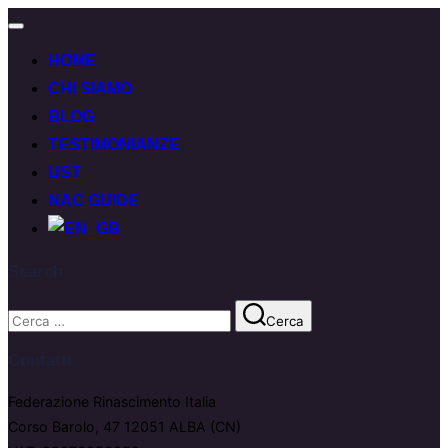
Attiva/disattiva
navigazione
HOME
CHI SIAMO
BLOG
TESTIMONIANZE
UST
NAC GUIDE
Search
Cerca
Cerca
per:
Contatti
Federazione Rinascimento Italia
Corso Barolo, 47 12051 ALBA (CN)