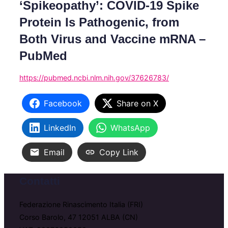
‘Spikeopathy’: COVID-19 Spike
la
barra
Protein Is Pathogenic, from
laterale
e
Both Virus and Vaccine mRNA –
di
navigazione
PubMed
https://pubmed.ncbi.nlm.nih.gov/37626783/
Facebook
Share on X
LinkedIn
WhatsApp
Email
Copy Link
Contatti
Federazione Rinascimento Italia (FRI)
Corso Barolo, 47 12051 ALBA (CN)