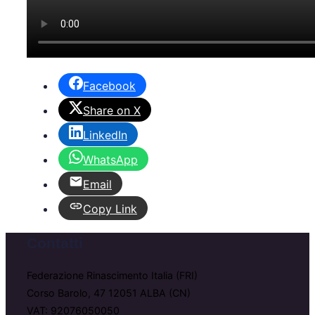
Facebook
Share on X
LinkedIn
WhatsApp
Email
Copy Link
Contatti
Federazione Rinascimento Italia (FRI)
Corso Barolo, 47 12051 ALBA (CN)
VAT: 92076050050