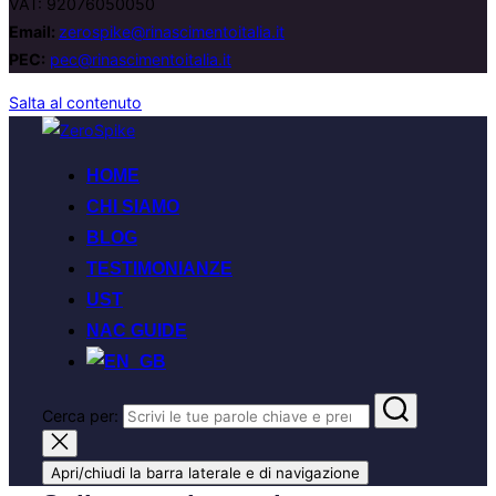
VAT: 92076050050
Email:
zerospike@rinascimentoitalia.it
PEC:
pec@rinascimentoitalia.it
Salta al contenuto
HOME
CHI SIAMO
BLOG
TESTIMONIANZE
UST
NAC GUIDE
Cerca per:
Apri/chiudi la barra laterale e di navigazione