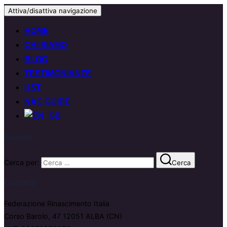
Attiva/disattiva navigazione
HOME
CHI SIAMO
BLOG
TESTIMONIANZE
UST
NAC GUIDE
Search
Cerca per:
Cerca
Contatti
Federazione Rinascimento Italia
Corso Barolo, 47 12051 ALBA (CN)