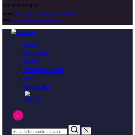
VAT: 92076050050
Email:
zerospike@rinascimentoitalia.it
PEC:
pec@rinascimentoitalia.it
HOME
CHI SIAMO
BLOG
TESTIMONIANZE
UST
NAC GUIDE