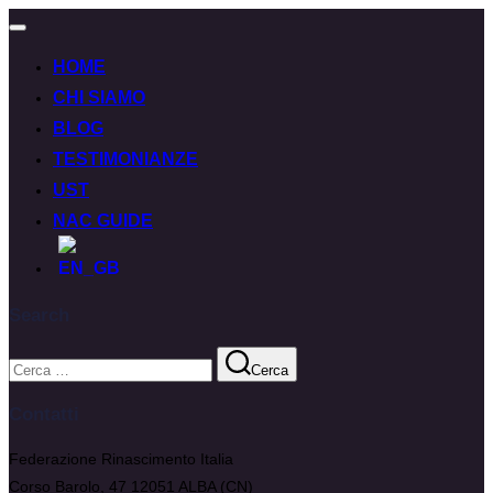
HOME
CHI SIAMO
BLOG
TESTIMONIANZE
UST
NAC GUIDE
Search
Cerca
Contatti
Federazione Rinascimento Italia
Corso Barolo, 47 12051 ALBA (CN)