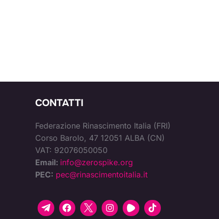
CONTATTI
Federazione Rinascimento Italia (FRI)
Corso Barolo, 47 12051 ALBA (CN)
VAT: 92076050050
Email:
info@zerospike.org
PEC:
pec@rinascimentoitalia.it