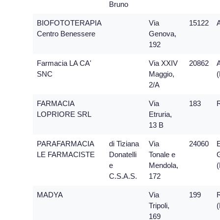
Bruno
BIOFOTOTERAPIA
Via
15122
A
Centro Benessere
Genova,
192
Farmacia LA CA'
Via XXIV
20862
SNC
Maggio,
2/A
FARMACIA
Via
183
LOPRIORE SRL
Etruria,
13 B
PARAFARMACIA
di Tiziana
Via
24060
LE FARMACISTE
Donatelli
Tonale e
e
Mendola,
C.S.A.S.
172
MADYA
Via
199
Tripoli,
169