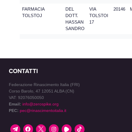
FARMACIA
DEL
VIA
20146
TOLSTOJ
DOTT.
TOLSTOI
HASSAN
17
SANDRO
CONTATTI
Federazione Rinascimento Italia (FRI)
Corso Barolo, 47 12051 ALBA (CN)
VAT: 92076050050
Email:
info@zerospike.org
PEC:
pec@rinascimentoitalia.it