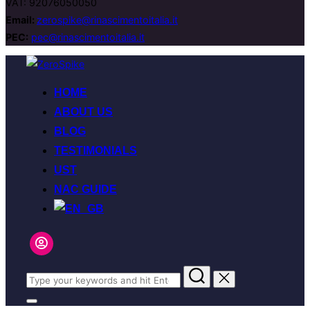
VAT: 92076050050
Email:
zerospike@rinascimentoitalia.it
PEC:
pec@rinascimentoitalia.it
Skip
to
HOME
content
ABOUT US
BLOG
TESTIMONIALS
UST
NAC GUIDE
Cerca
per:
Toggle