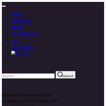
Toggle
navigation
HOME
ABOUT US
BLOG
TESTIMONIALS
UST
NAC GUIDE
Search
Cerca
Search
per:
Contact
Federazione Rinascimento Italia
Corso Barolo, 47 12051 ALBA (CN)