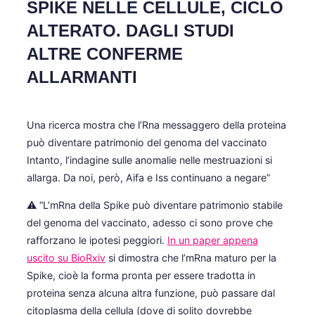
SPIKE NELLE CELLULE, CICLO
sidebar
&
ALTERATO. DAGLI STUDI
navigation
ALTRE CONFERME
ALLARMANTI
Una ricerca mostra che l’Rna messaggero della proteina
può diventare patrimonio del genoma del vaccinato
Intanto, l’indagine sulle anomalie nelle mestruazioni si
allarga. Da noi, però, Aifa e Iss continuano a negare”
⚠️ “L’mRna della Spike può diventare patrimonio stabile
del genoma del vaccinato, adesso ci sono prove che
rafforzano le ipotesi peggiori.
In un paper appena
uscito su BioRxiv
si dimostra che l’mRna maturo per la
Spike, cioè la forma pronta per essere tradotta in
proteina senza alcuna altra funzione, può passare dal
citoplasma della cellula (dove di solito dovrebbe