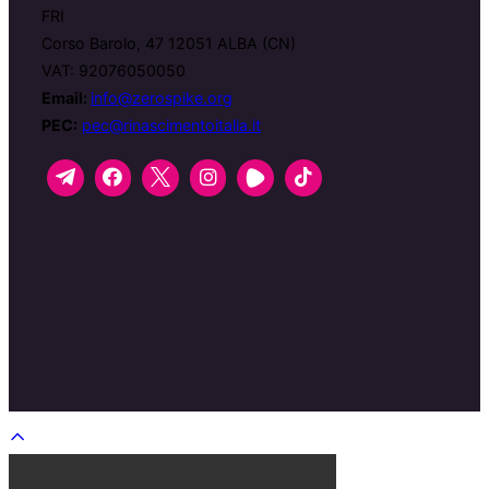
FRI
Corso Barolo, 47 12051 ALBA (CN)
VAT: 92076050050
Email:
info@zerospike.org
PEC:
pec@rinascimentoitalia.it
Scroll
to