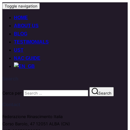
Toggle navigation
HOME
ABOUT US
BLOG
TESTIMONIALS
UST
NAC GUIDE
Search
Cerca per:
Search
Contact
Federazione Rinascimento Italia
Corso Barolo, 47 12051 ALBA (CN)