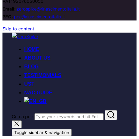
VAT: 92076050050
Email:
zerospike@rinascimentoitalia.it
PEC:
pec@rinascimentoitalia.it
Skip to content
HOME
ABOUT US
BLOG
TESTIMONIALS
UST
NAC GUIDE
Cerca per:
Toggle sidebar & navigation