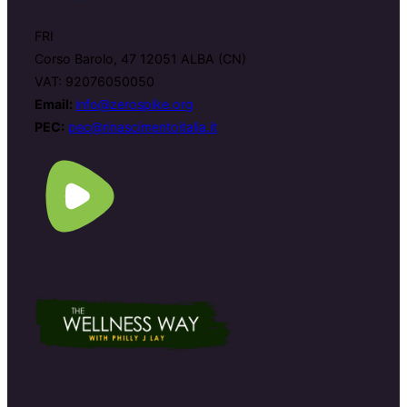
FRI
Corso Barolo, 47 12051 ALBA (CN)
VAT: 92076050050
Email:
info@zerospike.org
PEC:
pec@rinascimentoitalia.it