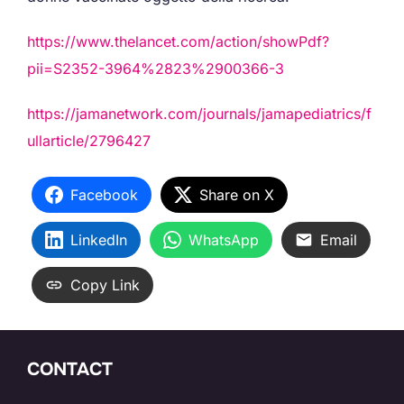
https://www.thelancet.com/action/showPdf?
pii=S2352-3964%2823%2900366-3
https://jamanetwork.com/journals/jamapediatrics/f
ullarticle/2796427
Facebook
Share on X
LinkedIn
WhatsApp
Email
Copy Link
CONTACT