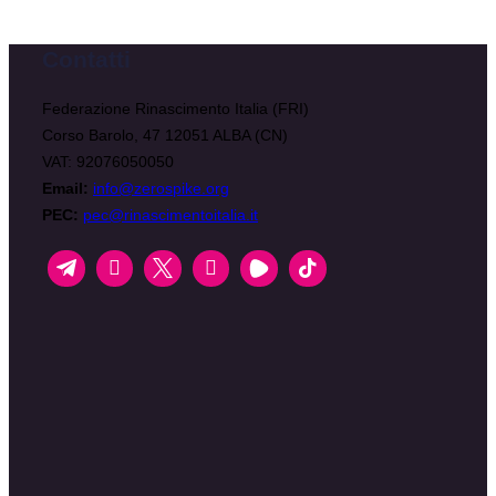
Contatti
Federazione Rinascimento Italia (FRI)
Corso Barolo, 47 12051 ALBA (CN)
VAT: 92076050050
Email:
info@zerospike.org
PEC:
pec@rinascimentoitalia.it