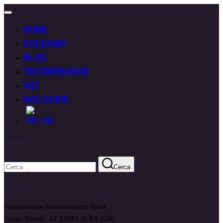
HOME
CHI SIAMO
BLOG
TESTIMONIANZE
UST
NAC GUIDE
Search
Cerca
Contatti
Federazione Rinascimento Italia
Corso Barolo, 47 12051 ALBA (CN)