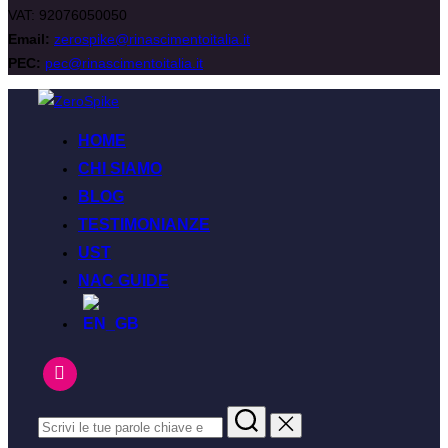
VAT: 92076050050
Email:
zerospike@rinascimentoitalia.it
PEC:
pec@rinascimentoitalia.it
HOME
CHI SIAMO
BLOG
TESTIMONIANZE
UST
NAC GUIDE