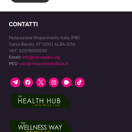
CONTATTI
Federazione Rinascimento Italia (FRI)
Corso Barolo, 47 12051 ALBA (CN)
VAT: 92076050050
Email:
info@zerospike.org
PEC:
pec@rinascimentoitalia.it