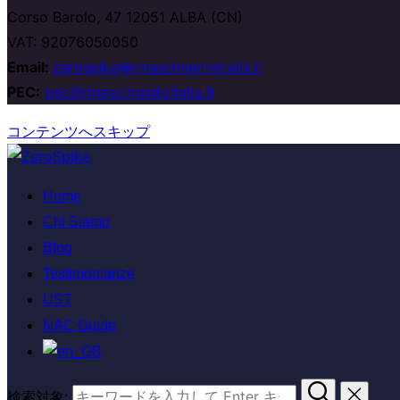
Corso Barolo, 47 12051 ALBA (CN)
VAT: 92076050050
Email:
zerospike@rinascimentoitalia.it
PEC:
pec@rinascimentoitalia.it
コンテンツへスキップ
Home
Chi Siamo
Blog
Testimonianze
UST
NAC Guide
検索対象: