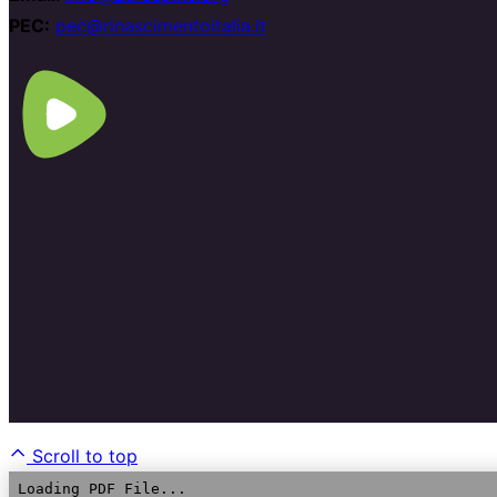
PEC:
pec@rinascimentoitalia.it
Scroll to top