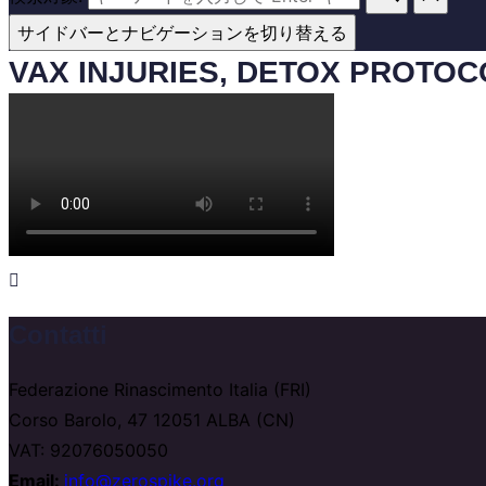
サイドバーとナビゲーションを切り替える
VAX INJURIES, DETOX PROTO
Contatti
Federazione Rinascimento Italia (FRI)
Corso Barolo, 47 12051 ALBA (CN)
VAT: 92076050050
Email:
info@zerospike.org