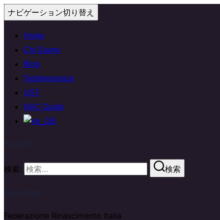
ナビゲーション切り替え
Home
Chi Siamo
Blog
Testimonianze
UST
NAC Guide
Search
検索:
検索
Contatti
Federazione Rinascimento Italia