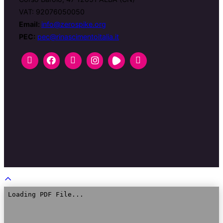
VAT: 92076050050
Email:
info@zerospike.org
PEC:
pec@rinascimentoitalia.it
Scroll
to
top