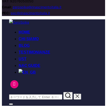
VAT: 92076050050
Email:
zerospike@rinascimentoitalia.it
PEC:
pec@rinascimentoitalia.it
コ
ン
HOME
テ
CHI SIAMO
ン
BLOG
ツ
へ
TESTIMONIANZE
ス
UST
キ
NAC GUIDE
ッ
プ
検
索
サ
対