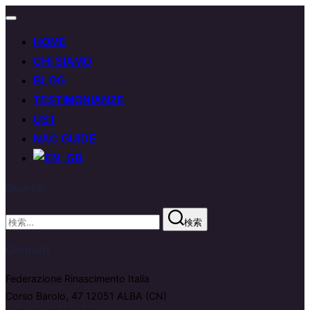
ナ
ビ
HOME
ゲ
ー
CHI SIAMO
シ
BLOG
ョ
ン
TESTIMONIANZE
切
UST
り
替
NAC GUIDE
え
Search
検
検索
索:
Contatti
Federazione Rinascimento Italia
Corso Barolo, 47 12051 ALBA (CN)