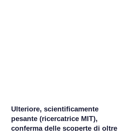
イ
象:
ド
バ
ー
と
ナ
ビ
ゲ
ー
シ
ョ
ン
を
切
り
替
え
る
Ulteriore, scientificamente
pesante (ricercatrice MIT),
conferma delle scoperte di oltre