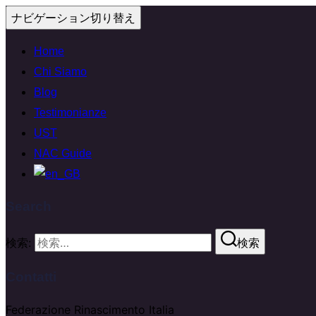
ナビゲーション切り替え
Home
Chi Siamo
Blog
Testimonianze
UST
NAC Guide
Search
検索:
検索
Contatti
Federazione Rinascimento Italia