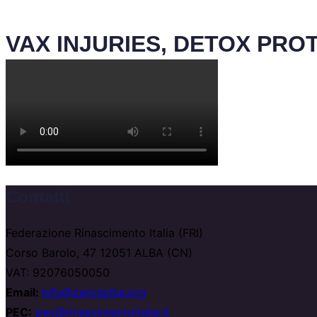
VAX INJURIES, DETOX PR
Contatti
Federazione Rinascimento Italia (FRI)
Corso Barolo, 47 12051 ALBA (CN)
VAT: 92076050050
Email:
info@zerospike.org
PEC:
pec@rinascimentoitalia.it