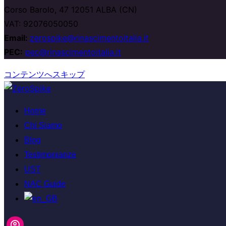
Corso Barolo, 47 12051 ALBA (CN)
VAT: 92076050050
Email:
zerospike@rinascimentoitalia.it
PEC:
pec@rinascimentoitalia.it
コンテンツへスキップ
Home
Chi Siamo
Blog
Testimonianze
UST
NAC Guide