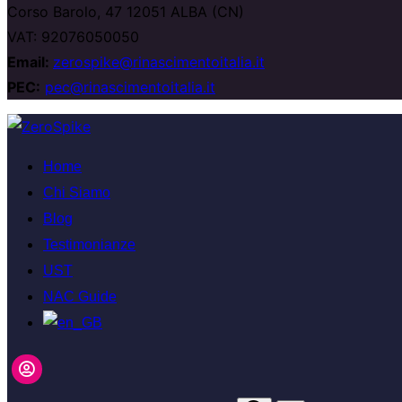
Corso Barolo, 47 12051 ALBA (CN)
VAT: 92076050050
Email:
zerospike@rinascimentoitalia.it
PEC:
pec@rinascimentoitalia.it
コ
ン
Home
テ
Chi Siamo
ン
Blog
ツ
Testimonianze
へ
UST
ス
NAC Guide
キ
ッ
プ