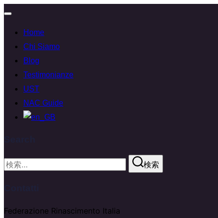
ナ
Home
ビ
ゲ
Chi Siamo
ー
Blog
シ
Testimonianze
ョ
UST
ン
NAC Guide
切
り
Search
替
え
検
検索
索:
Contatti
Federazione Rinascimento Italia