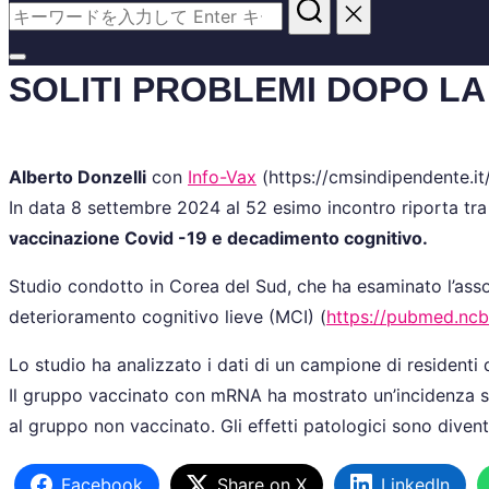
検
索
対
サ
SOLITI PROBLEMI DOPO LA
象:
イ
ド
バ
Alberto Donzelli
con
Info-Vax
(https://cmsindipendente.it/
ー
In data 8 settembre 2024 al 52 esimo incontro riporta tra l
と
vaccinazione Covid -19 e decadimento cognitivo.
ナ
ビ
Studio condotto in Corea del Sud, che ha esaminato l’assoc
ゲ
deterioramento cognitivo lieve (MCI) (
https://pubmed.ncb
ー
Lo studio ha analizzato i dati di un campione di residenti d
シ
Il gruppo vaccinato con mRNA ha mostrato un’incidenza sign
ョ
al gruppo non vaccinato. Gli effetti patologici sono divent
ン
を
Facebook
Share on X
LinkedIn