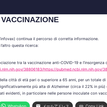
 VACCINAZIONE
infovax) continua il percorso di corretta informazione.
’altro questa ricerca:
iazione tra la vaccinazione anti-COVID-19 e l’insorgenza di
i.nlm.nih.gov/38806183/https://pubmed.ncbi.nlm.nih.gov/
ella città di età pari o superiore a 65 anni, per un totale di
ificativamente più alta di Alzheimer (circa il 22% in più) 
ati evidenti, in particolare nelle persone inoculate con vac
WhatsApp
メールアドレス
Copy Link