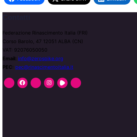
切
り
Contatti
替
え
Federazione Rinascimento Italia (FRI)
る
Corso Barolo, 47 12051 ALBA (CN)
VAT: 92076050050
Email:
info@zerospike.org
PEC:
pec@rinascimentoitalia.it