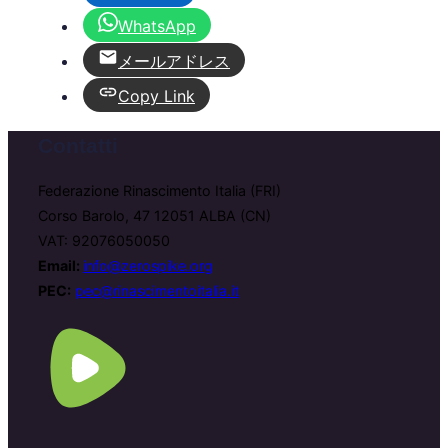
WhatsApp
メールアドレス
Copy Link
Contatti
Federazione Rinascimento Italia (FRI)
Corso Barolo, 47 12051 ALBA (CN)
VAT: 92076050050
Email:
info@zerospike.org
PEC:
pec@rinascimentoitalia.it