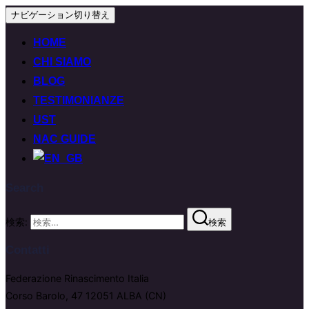
ナビゲーション切り替え
HOME
CHI SIAMO
BLOG
TESTIMONIANZE
UST
NAC GUIDE
Search
検索:
検索
Contatti
Federazione Rinascimento Italia
Corso Barolo, 47 12051 ALBA (CN)