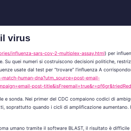
il virus
ries/influenza-sars-cov-2-multiplex-assay.html
) per influe
e. Su quei numeri si costruiscono decisioni politiche, restri
enze usate dal test per “trovare” l’influenza A corrispon
ers-match-human-dna?utm_source=post-email-
mpaign=email-post-title&isFreemail=true&r=pf6gr&triedR
finale e sonda. Nei primer del CDC compaiono codici di ambigu
i, soprattutto quando i cicli di amplificazione aumentano. 
umano tramite il software BLAST, il risultato è difficile d