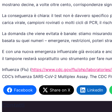
mostrano decine, a volte oltre cento, corrispondenze sign
La conseguenza è chiara: il test non è davvero specifico 
carica virale, campioni rovinati o molti cicli di PCR, il ris
La domanda che viene evitata è banale: stiamo misurando v
basata su quei numeri – emergenze, restrizioni, poteri st
E con una nuova emergenza influenzale già evocata e ancor
il tampone resterà soprattutto uno strumento per fare nume
Influenza (Flu) (
https://www.cdc.gov/flu/php/laboratories/
CDC’s Influenza SARS-CoV-2 Multiplex Assay. The CDC Flu
Facebook
Share on X
LinkedIn
Contatti