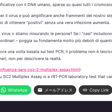
ificative con il DNA umano, sparse su quasi tutti i cromoso
per il virus e può amplificare anche frammenti del nostro s
chio di ottenere “positivi” senza una vera infezione aumenta.
irus o stiamo misurando le persone? Se i “casi” includono s
raordinari – poggia su fondamenta molto più deboli di quant
a una volta basata sui test PCR, il problema non è teorico
ri, non per descrivere la realtà.
influenza-sars-cov-2-multiplex-assay.html
)
 SC2 Multiplex Assay is a rRT-PCR laboratory test that ca
WhatsApp
メールアドレス
Copy Link