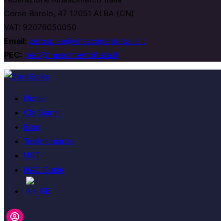
Corso Barolo, 47 12051 ALBA (CN)
VAT: 92076050050
Email:
zerospike@rinascimentoitalia.it
PEC:
pec@rinascimentoitalia.it
Home
Chi Siamo
Blog
Testimonianze
UST
NAC Guide