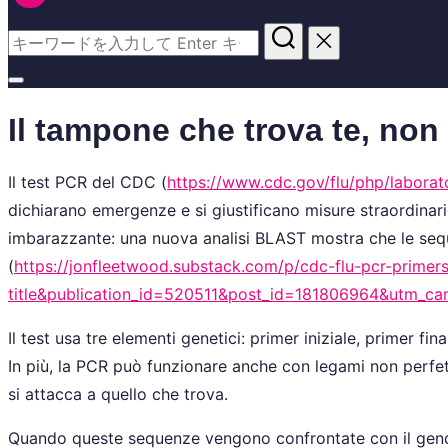
Il tampone che trova te, non 
Il test PCR del CDC (
https://www.cdc.gov/flu/php/laborato
dichiarano emergenze e si giustificano misure straordinari
imbarazzante: una nuova analisi BLAST mostra che le sequ
(
https://jonfleetwood.substack.com/p/cdc-flu-pcr-prim
title&publication_id=520511&post_id=181806964&utm_ca
Il test usa tre elementi genetici: primer iniziale, primer 
In più, la PCR può funzionare anche con legami non perfett
si attacca a quello che trova.
Quando queste sequenze vengono confrontate con il genoma 