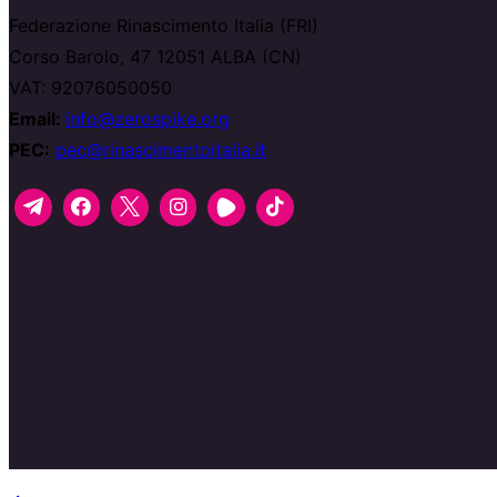
Federazione Rinascimento Italia (FRI)
Corso Barolo, 47 12051 ALBA (CN)
VAT: 92076050050
Email:
info@zerospike.org
PEC:
pec@rinascimentoitalia.it