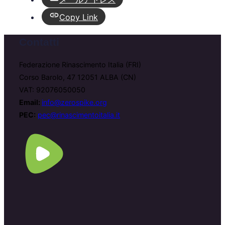
Copy Link
Contatti
Federazione Rinascimento Italia (FRI)
Corso Barolo, 47 12051 ALBA (CN)
VAT: 92076050050
Email:
info@zerospike.org
PEC:
pec@rinascimentoitalia.it