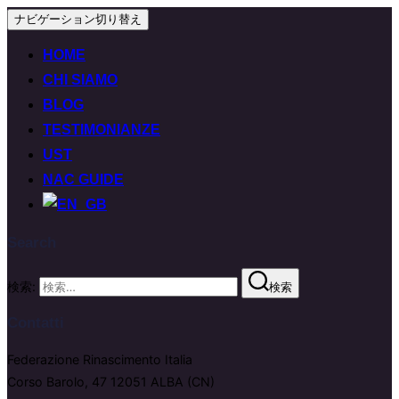
ナビゲーション切り替え
HOME
CHI SIAMO
BLOG
TESTIMONIANZE
UST
NAC GUIDE
Search
検索:
検索
Contatti
Federazione Rinascimento Italia
Corso Barolo, 47 12051 ALBA (CN)