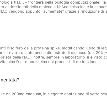
nologia (H.I.T. – frontiera nella biologia computazionale),
età antiossidanti della molecola N-Acetilcisteina e la capaci
la NAC vengono appunto “aumentate” grazie all’induzione di s
i disolfuro della proteina spike, modificando il sito di leg
are. In-vitro è stato anche dimostrato il distacco (del 20% 
rietà della NAC. Inoltre, sempre in laboratorio si è visto
 vitamina D e l’omocisteina dai processi di ossidazione.
umentata?
le da 200mg cadauna, in elegante confezione di vetro scur