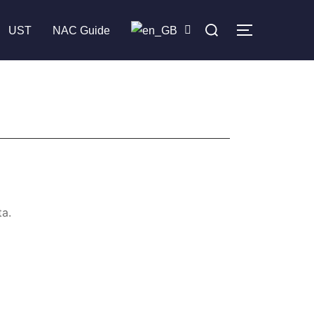
UST
NAC Guide
ta.