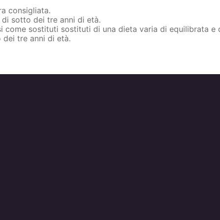
a consigliata.
di sotto dei tre anni di età.
 come sostituti sostituti di una dieta varia di equilibrata e d
dei tre anni di età.