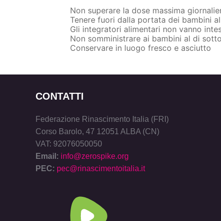
Non superare la dose massima giornalier
Tenere fuori dalla portata dei bambini al 
Gli integratori alimentari non vanno intesi
Non somministrare ai bambini al di sotto 
Conservare in luogo fresco e asciutto
CONTATTI
Federazione Rinascimento Italia (FRI)
Corso Barolo, 47 12051 ALBA (CN)
VAT: 92076050050
Email:
info@zerospike.org
PEC:
pec@rinascimentoitalia.it