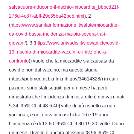
salvacuore-riducono-il-rischio-miocardite_bbbcd21f-
276d-4c87-abff-29c35ba42bc5.html)
, 2
(
https://www.sanitainformazione.it/salute/miocardite-
da-covid-bassa-incidenza-ma-piu-severa-tra-i-
giovani/
), 3 (
https://www.univadis.it/viewarticle/covid-
19–rischio-di-miocardite-vaccini-e-infezione-a-
confronto
)) vuole che la miocardite sia causata da
covid e non dal vaccino, ma questo studio
(https://pubmed.ncbi.nlm.nih.gov/34614328/) in cui i
pazienti sono stati seguiti per un mese ha però
dimostrato che l’incidenza di miocardite è nei vaccinati
5.34 [95% CI, 4.48-6.40] volte di più rispetto ai non
vaccinati, e nei giovani maschi tra 16 e 19 anni
l’incidenza è di 13.60 [95% CI, 9.30-19.20] volte. Dopo
un mese il livello è ancora altissimo (8.96 [95% CI,