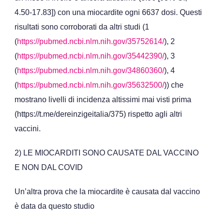
4.50-17.83]) con una miocardite ogni 6637 dosi. Questi
risultati sono corroborati da altri studi (1
(
https://pubmed.ncbi.nlm.nih.gov/35752614/
), 2
(
https://pubmed.ncbi.nlm.nih.gov/35442390/
), 3
(
https://pubmed.ncbi.nlm.nih.gov/34860360/
), 4
(
https://pubmed.ncbi.nlm.nih.gov/35632500/
)) che
mostrano livelli di incidenza altissimi mai visti prima
(https://t.me/dereinzigeitalia/375) rispetto agli altri
vaccini.
2) LE MIOCARDITI SONO CAUSATE DAL VACCINO
E NON DAL COVID
Un’altra prova che la miocardite è causata dal vaccino
è data da questo studio